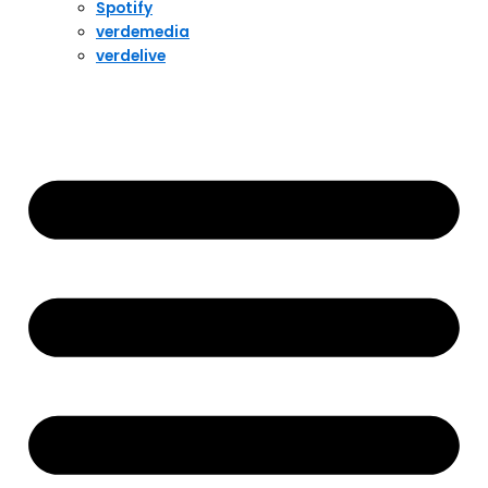
Spotify
verdemedia
verdelive